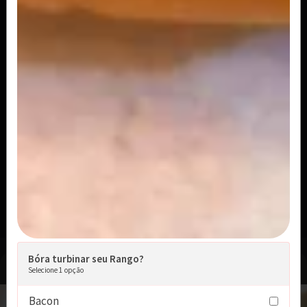
R$ 8,00
Porção Maionese 100ml
R$ 8,00
Porção Onion Rings
Anéis de cebola deliciosamente empanados e
fritos. Senhor dos Anéis !!!
R$ 38,00
A partir de
Bóra turbinar seu Rango?
Sobremesas
Selecione 1 opção
Bacon