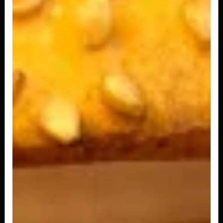
Para os amantes de bacon comerem sem culpa!!
Nosso pão tradicional, hambúrguer...
R$ 41,50
Cheese Burger Salada Cebola na
Chapa
O clássico cheese burguer, alface e tomate
fresquinhos, a incomparável maionese...
R$ 38,00
Cheese Burger Salada Egg
O clássico pão, carne e queijo, com alface e
tomate fresquinhos, a deliciosa...
R$ 38,00
Cheese Burger Simples
O basicão pão, carne e queijo para toda hora!