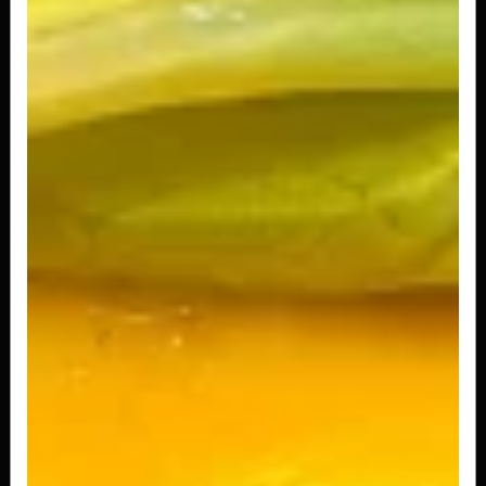
Maionese da Casa Veg
Pão tradicional, hambúrguer a sua escolha,
queijo, com a nossa deliciosa...
R$ 29,00
Salada Cebola na Chapa Veg
Pão tradicional, hambúrguer a sua escolha,
queijo, alface, tomate fresquinhos,...
R$ 35,50
Salada Egg Veg
Pão tradicional, hambúrguer, queijo, alface,
tomate, egg e maionese.
R$ 35,50
Salada Supreme Veg
Pão de gergelim, hambúrguer, queijo, alface