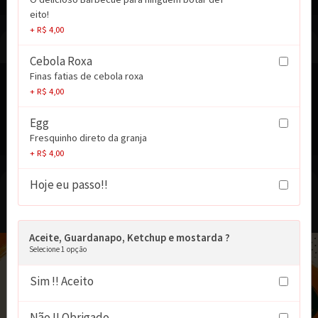
eito!
+ R$ 4,00
Milk-Shakes
Cebola Roxa
Finas fatias de cebola roxa
Milk-Shakes (Diversos Sabores)
+ R$ 4,00
Milk Shakes Preparados com muito amor !!!
Egg
R$ 32,00
A partir de
Fresquinho direto da granja
+ R$ 4,00
Hoje eu passo!!
MINI BURGUER MOUNJARO
ESCOLHA SEU MINI HAMBURGUER
Aceite, Guardanapo, Ketchup e mostarda ?
Selecione 1 opção
Sim !! Aceito
Não !! Obrigado