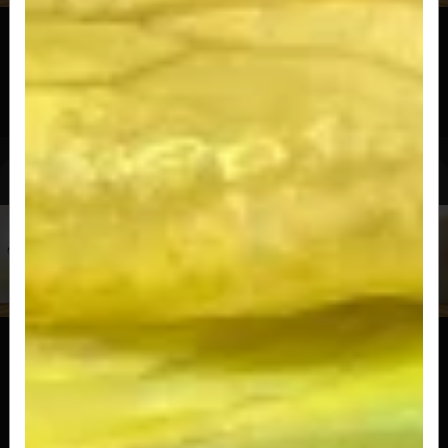
Tradicional Kids
Mini pão, carne e queijo. Acompanha 4 batatas
Smile. 1 Suco de caixinha. 1...
R$ 34,50
Vegetarianos
Especial Veg
Pão tradicional, hambúrguer a sua escolha,
queijo, vinagrete fresquinho e nossa...
R$ 29,50