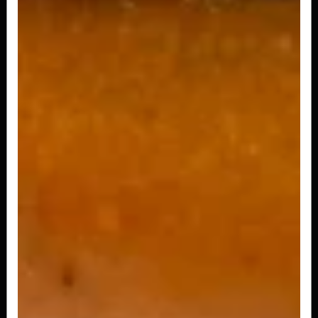
Porção Batata Frita
A mais Tradicional de todas fritas e crocantes.
R$ 31,90
A partir de
Porção Batata Smile
Batata de carinha feliz.
R$ 29,90
A partir de
Porção Crispy Chicken
Iscas de file de frango extremamente
crocantes.
R$ 48,90
A partir de
Porção geleia de Pimenta