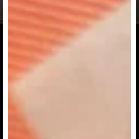
Cheese Burger Bacon
130gr de hambúrguer, queijo prato derretido e 5
fatias generosas para os...
R$ 38,80
Cheese Burger Cebola na Chapa
O clássico pão, carne e queijo coberto com a
nossa incomparável cebola...
R$ 35,50
Cheese Burger Egg
O clássico pão, carne e queijo com egg para
ninguém botar defeito!!
R$ 33,50