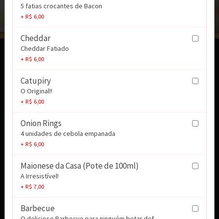
5 fatias crocantes de Bacon
+ R$ 6,00
Cheddar
Cheddar Fatiado
Açaí
+ R$ 6,00
Açai com banana, morango, leite condensado,
leite Ninho e granola.
Catupiry
R$ 35,90
O Original!!
+ R$ 6,00
FONDUE 400g SERVE ATE 3 PESSOAS
Onion Rings
400G DE FONDUE DE CHOCOLATE Acompanha
4 unidades de cebola empanada
Morango, banana e Uva
+ R$ 6,00
R$ 79,90
Maionese da Casa (Pote de 100ml)
A Irresistível!
Petit Gateau
+ R$ 7,00
Bolinho de chocolate acompanhado de uma
bola de sorvete de baunilha.
Barbecue
R$ 29,90
O delicioso Barbecue para ninguém botar def