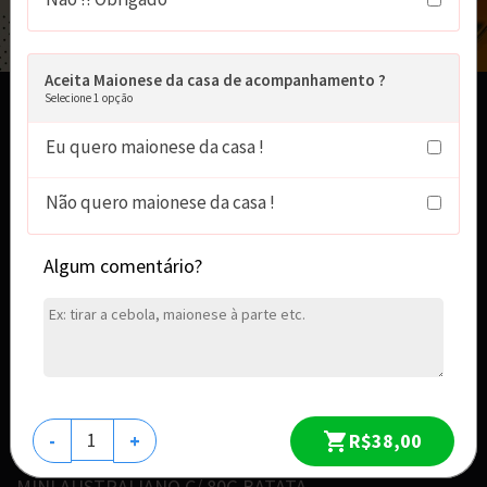
Aceita Maionese da casa de acompanhamento ?
Selecione 1 opção
MINI SALADA BACON EGG C/ 80G BATATA
R$ 21,90
Eu quero maionese da casa !
MIINI VINAGRETE C/ 80G BATATA
Não quero maionese da casa !
MINI CHEESE BURGUER VINAGRETE
R$ 19,00
Algum comentário?
MINI BACON CRUSH C/ 80G BATATA
R$ 20,90
MINI CRISPY C/ 80G BATATA
R$ 21,30
R$38,00
-
+
MINI AUSTRALIANO C/ 80G BATATA