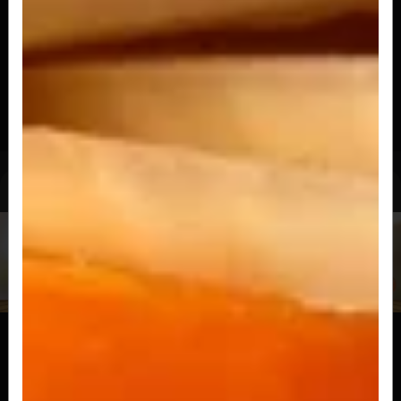
R$ 31,50
Cheese Burger Vinagrete
Nosso pão, carne e queijo com vinagrete
delicioso.
R$ 33,50
Cheese Dog
Cheese Dog Catupiry
Pão de hot dog, salsicha, coberto com Catupiry
e bacon picado.
R$ 26,90