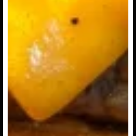
feitas manualmente, temperada com...
R$ 33,90
A partir de
Dadinho de Tapioca
Produção nossa, são 15 Unidades De Dadinho De
Tapioca Com nossa deliciosa...
R$ 42,90
Porção Batata com Cheddar da casa
e Bacon
Batata Palito crocante, cheddar cremoso feito
na casa e bacon em cubos.
R$ 38,90
A partir de
Porção Batata com Parmesão e
Bacon
Batata Frita crocante, parmesão ralado na hora
e bacon em cubos.
R$ 38,90
A partir de