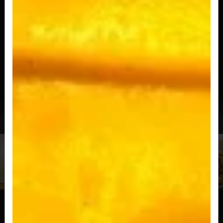
picada, cebola roxa e maionese.
R$ 35,50
Salada Veg
Pão tradicional, hambúrguer a escolha, queijo,
alface fresquinho, tomate e...
R$ 33,50
Porções
BATATA RUSTICA
Batata asterix frita com casca, os cortes são