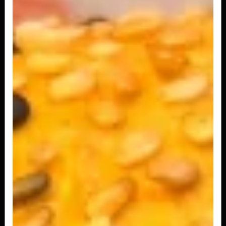
Cheese Burger Especial
Nosso pão carne e queijo, totalmente
incrementado com o vinagrete da casa e a...
R$ 35,50
Cheese Burger Maionese da Casa
O básico pão, carne e queijo turbinado com a
nossa deliciosa maionese feita...
R$ 33,50
Cheese Burger Salada
Tradição é tradição! O tradicional Cheese Salada
com 130gr de hambúrguer,...
R$ 35,50
Cheese Burger Salada Bacon