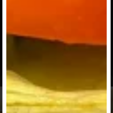
Cheese Dog Simples
Pão de hot dog, salsicha e queijo.
R$ 20,00
Sandoobah Dog
Pão de Hot Dog, 2 salsichas, queijo, maionese da casa,
vinagrete, batata palha...
R$ 32,90
Kids