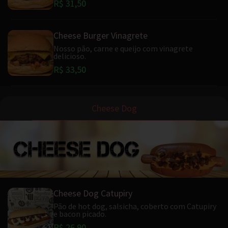
R$ 31,50
Cheese Burger Vinagrete
Nosso pão, carne e queijo com vinagrete
delicioso.
R$ 33,50
Cheese Dog
Cheese Dog Catupiry
Pão de hot dog, salsicha, coberto com Catupiry
e bacon picado.
R$ 26,90