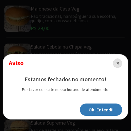
Maionese da Casa Veg
Pão tradicional, hambúrguer a sua escolha,
queijo, com a nossa deliciosa...
R$ 29,00
Salada Cebola na Chapa Veg
Pão tradicional, hambúrguer a sua escolha,
queijo, alface, tomate fresquinhos,...
Aviso
×
R$ 35,50
Estamos fechados no momento!
Salada Egg Veg
Por favor consulte nosso horário de atendimento.
Pão tradicional, hambúrguer, queijo, alface,
tomate, egg e maionese.
R$ 35,50
Ok, Entendi!
Salada Supreme Veg
Pão de gergelim, hambúrguer, queijo, alface