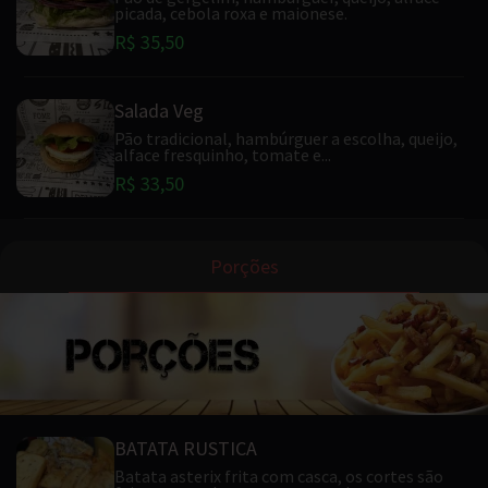
picada, cebola roxa e maionese.
R$ 35,50
Salada Veg
Pão tradicional, hambúrguer a escolha, queijo,
alface fresquinho, tomate e...
R$ 33,50
Porções
BATATA RUSTICA
Batata asterix frita com casca, os cortes são